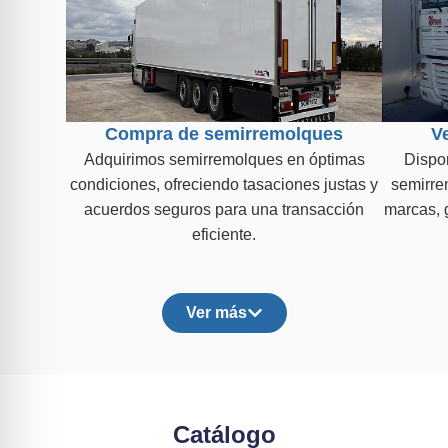
Compra de semirremolques
V
Adquirimos semirremolques en óptimas
Dispo
condiciones, ofreciendo tasaciones justas y
semirrem
acuerdos seguros para una transacción
marcas, g
eficiente.
Ver más
Catálogo